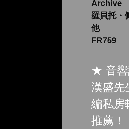
Archive
羅貝托・
他
FR759
★ 音
漢盛先
編私房
推薦！