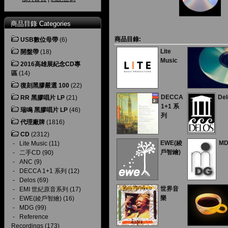
商品目錄 Categories
商品目錄:
USB數位母帶
(6)
Lite
開盤帶
(18)
Music
2016高雄展紀念CD專
區
(14)
復刻黑膠嚴選 100
(22)
DECCA
Del
RR 黑膠唱片 LP
(21)
1+1 系
瑞鳴 黑膠唱片 LP
(46)
列
代理廠牌
(1816)
CD
(2312)
EWE(綾
M
-
Lite Music
(11)
戶智繪)
-
二手CD
(90)
-
ANC
(9)
-
DECCA 1+1 系列
(12)
-
Delos
(69)
世界音
-
EMI 世紀原音系列
(17)
樂
-
EWE(綾戶智繪)
(16)
-
MDG
(99)
-
Reference
Recordings
(173)