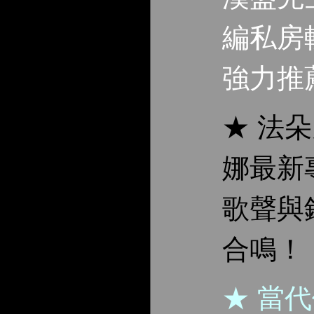
編私房
強力推
★ 法
娜最新
歌聲與
合鳴！
★ 當