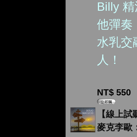
Billy
他彈奏
水乳交
人！
NT$ 550
【線上試
麥克李歐