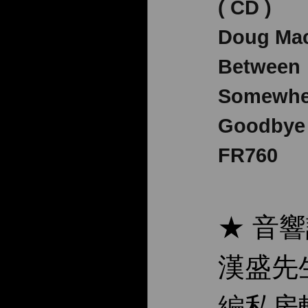
( CD )
Doug Ma
Between
Somewhe
Goodbye
FR760
★ 音
漢盛先
編私房