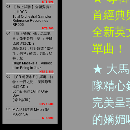
NT$ 598
03.
【 線上試聽 】全體齊奏！
首經典
（ HDCD ）
Tutti! Orchestral Sampler
Reference Recordings
RR906
全新英
NT$ 360
04.
【線上試聽】修．馬塞凱
拉：幾乎是爵士樂 （ 美國
原裝進口CD ）
單曲！
馬塞凱拉，粗管短號 / 威利
斯，鋼琴 / 赫德，貝斯 / 哈
特，鼓
Hugh Masekela：Almost
★ 大
Like Being In Jazz
NT$ 1,380
05.
【CR 絕版名片】羅娜．杭
隊精心
特：一日之間（ 美國原裝
進口 CD ）
Lorna Hunt : All In One
Day
完美呈現
( 線上試聽 )
NT$ 1,580
06.
M‧A 絕對精選 MA on SA
MA on SA
的嬌媚
NT$ 990