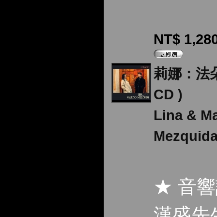
NT$ 1,28
莉娜：法朵
CD )
Lina & M
Mezquid
★ 音
漢盛先