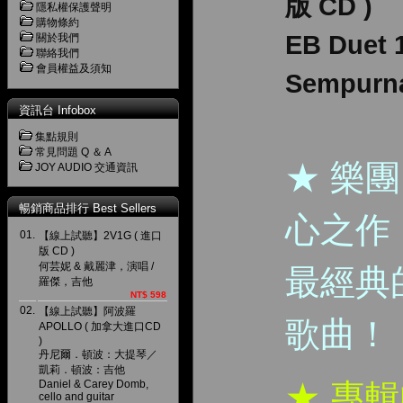
版 CD )
隱私權保護聲明
購物條約
EB Duet
關於我們
聯絡我們
會員權益及須知
Sempurn
資訊台 Infobox
集點規則
常見問題 Q ＆ A
★ 樂
JOY AUDIO 交通資訊
暢銷商品排行 Best Sellers
心之作
01.
【線上試聽】2V1G ( 進口
版 CD )
何芸妮 & 戴麗津，演唱 /
最經典
羅傑，吉他
NT$ 598
02.
【線上試聽】阿波羅
歌曲！
APOLLO ( 加拿大進口CD
)
丹尼爾．頓波：大提琴／
凱莉．頓波：吉他
Daniel & Carey Domb,
★ 專
cello and guitar