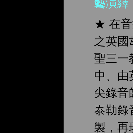
藝演繹
★ 在
之英國
聖三一
中、由
尖錄音
泰勒錄
製，再