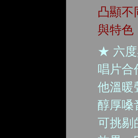
凸顯不
與特色
★ 六度
唱片合
他溫暖
醇厚嗓
可挑剔