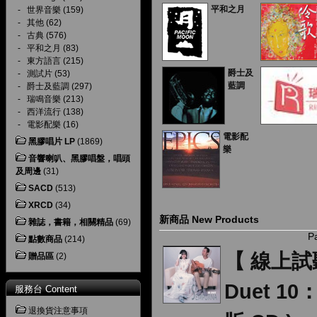
平和之月
-
世界音樂
(159)
-
其他
(62)
-
古典
(576)
-
平和之月
(83)
-
東方語言
(215)
爵士及
-
測試片
(53)
藍調
-
爵士及藍調
(297)
-
瑞鳴音樂
(213)
-
西洋流行
(138)
-
電影配樂
(16)
電影配
黑膠唱片 LP
(1869)
樂
音響喇叭、黑膠唱盤，唱頭
及周邊
(31)
SACD
(513)
XRCD
(34)
新商品 New Products
雜誌，書籍，相關精品
(69)
P
點數商品
(214)
【 線上試
贈品區
(2)
Duet 10
服務台 Content
退換貨注意事項