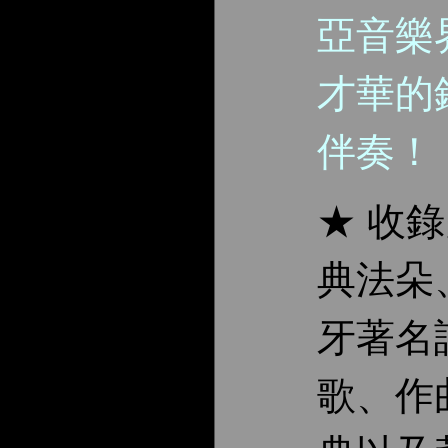
亞音樂
才華的
伴奏！
★ 收
典法朵
牙著名
歌、作