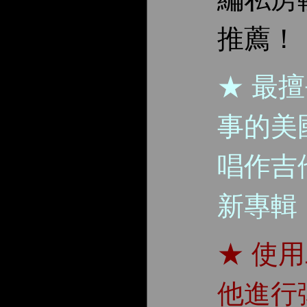
推薦！
★ 最
事的美
唱作吉
新專輯
★ 使
他進行