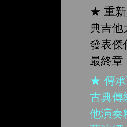
★ 重
典吉他
發表傑
最終章
★ 傳
古典傳
他演奏